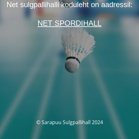
Net sulgpallihalli koduleht on aadressil:
NET SPORDIHALL
© Sarapuu Sulgpallihall 2024