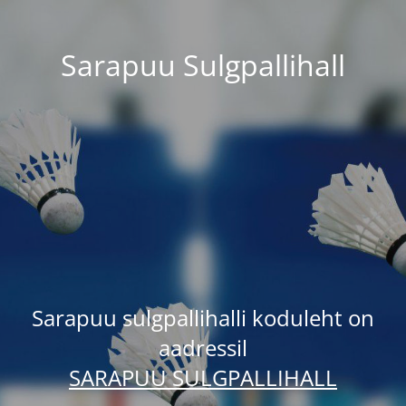
Sarapuu Sulgpallihall
Sarapuu sulgpallihalli koduleht on
aadressil
SARAPUU SULGPALLIHALL