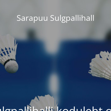
Sarapuu Sulgpallihall
gpallihalli koduleht 