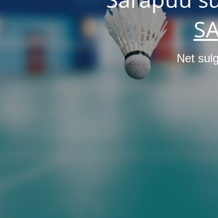
S
Net sulg